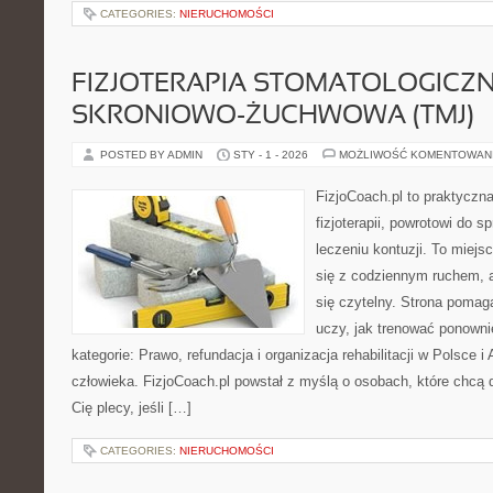
CATEGORIES:
NIERUCHOMOŚCI
FIZJOTERAPIA STOMATOLOGICZN
SKRONIOWO-ŻUCHWOWA (TMJ)
POSTED BY ADMIN
STY - 1 - 2026
MOŻLIWOŚĆ KOMENTOWAN
FizjoCoach.pl to praktyczn
fizjoterapii, powrotowi do
leczeniu kontuzji. To miej
się z codziennym ruchem, a
się czytelny. Strona poma
uczy, jak trenować ponown
kategorie: Prawo, refundacja i organizacja rehabilitacji w Polsce 
człowieka. FizjoCoach.pl powstał z myślą o osobach, które chcą dz
Cię plecy, jeśli […]
CATEGORIES:
NIERUCHOMOŚCI