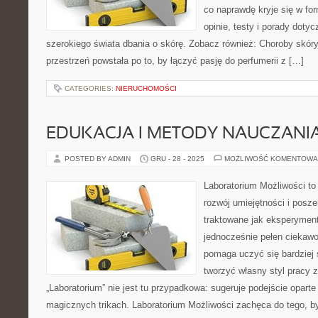
co naprawdę kryje się w for
opinie, testy i porady doty
szerokiego świata dbania o skórę. Zobacz również: Choroby skóry
przestrzeń powstała po to, by łączyć pasję do perfumerii z […]
CATEGORIES:
NIERUCHOMOŚCI
EDUKACJA I METODY NAUCZANI
POSTED BY ADMIN
GRU - 28 - 2025
MOŻLIWOŚĆ KOMENTOWA
Laboratorium Możliwości to
rozwój umiejętności i posz
traktowane jak eksperyment
jednocześnie pełen ciekawo
pomaga uczyć się bardziej 
tworzyć własny styl pracy 
„Laboratorium” nie jest tu przypadkowa: sugeruje podejście oparte
magicznych trikach. Laboratorium Możliwości zachęca do tego, by