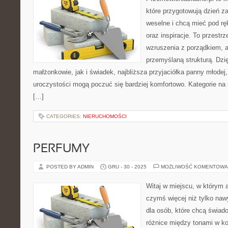
które przygotowują dzień za
weselne i chcą mieć pod rę
oraz inspiracje. To przestrz
wzruszenia z porządkiem, a
przemyślaną strukturą. Dzi
małżonkowie, jak i świadek, najbliższa przyjaciółka panny młodej
uroczystości mogą poczuć się bardziej komfortowo. Kategorie na st
[…]
CATEGORIES:
NIERUCHOMOŚCI
PERFUMY
POSTED BY ADMIN
GRU - 30 - 2025
MOŻLIWOŚĆ KOMENTOWA
Witaj w miejscu, w którym a
czymś więcej niż tylko naw
dla osób, które chcą świad
różnice między tonami w k