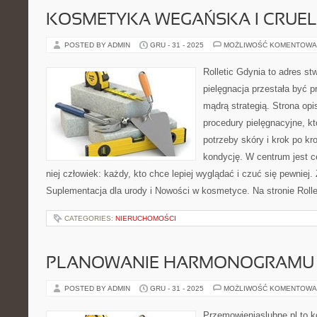
KOSMETYKA WEGAŃSKA I CRUEL
POSTED BY ADMIN
GRU - 31 - 2025
MOŻLIWOŚĆ KOMENTOWA
Rolletic Gdynia to adres s
pielęgnacja przestała być p
mądrą strategią. Strona opi
procedury pielęgnacyjne, k
potrzeby skóry i krok po k
kondycję. W centrum jest c
niej człowiek: każdy, kto chce lepiej wyglądać i czuć się pewniej
Suplementacja dla urody i Nowości w kosmetyce. Na stronie Rolle
CATEGORIES:
NIERUCHOMOŚCI
PLANOWANIE HARMONOGRAMU
POSTED BY ADMIN
GRU - 31 - 2025
MOŻLIWOŚĆ KOMENTOWA
Przemowieniaslubne.pl to k