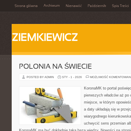
Archiwum
Strona główna
Nienawiść
Październik
Spis Treści
ZIEMKIEWICZ
POLONIA NA ŚWIECIE
POSTED BY ADMIN
STY - 1 - 2026
MOŻLIWOŚĆ KOMENTOWAN
KoronaMK to portal poświęc
pierwszych władców aż po c
miejsce, w którym opowieś
a daty układają się w przej
wiarygodnego kierunkowska
uchwycić sens przemian alb
KoronaMK ma być dokładnie taką bazą wiedzy. Nowości na stroni