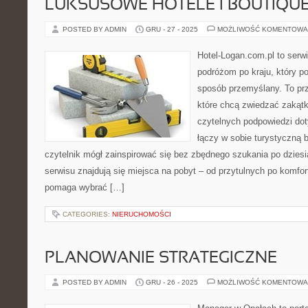
LUKSUSOWE HOTELE I BOUTIQUE
POSTED BY ADMIN
GRU - 27 - 2025
MOŻLIWOŚĆ KOMENTOWA
Hotel-Logan.com.pl to serw
podróżom po kraju, który p
sposób przemyślany. To prz
które chcą zwiedzać zakątk
czytelnych podpowiedzi do
łączy w sobie turystyczną b
czytelnik mógł zainspirować się bez zbędnego szukania po dzies
serwisu znajdują się miejsca na pobyt – od przytulnych po komfo
pomaga wybrać […]
CATEGORIES:
NIERUCHOMOŚCI
PLANOWANIE STRATEGICZNE
POSTED BY ADMIN
GRU - 26 - 2025
MOŻLIWOŚĆ KOMENTOWA