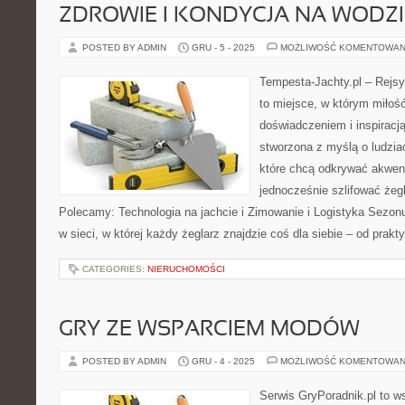
ZDROWIE I KONDYCJA NA WODZI
POSTED BY ADMIN
GRU - 5 - 2025
MOŻLIWOŚĆ KOMENTOWAN
Tempesta-Jachty.pl – Rejsy
to miejsce, w którym miłoś
doświadczeniem i inspiracją
stworzona z myślą o ludzia
które chcą odkrywać akweny
jednocześnie szlifować żeg
Polecamy: Technologia na jachcie i Zimowanie i Logistyka Sezonu
w sieci, w której każdy żeglarz znajdzie coś dla siebie – od pra
CATEGORIES:
NIERUCHOMOŚCI
GRY ZE WSPARCIEM MODÓW
POSTED BY ADMIN
GRU - 4 - 2025
MOŻLIWOŚĆ KOMENTOWAN
Serwis GryPoradnik.pl to w