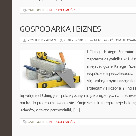
CATEGORIES:
NIERUCHOMOŚCI
GOSPODARKA I BIZNES
POSTED BY ADMIN
GRU - 6 - 2025
MOŻLIWOŚĆ KOMENTOWAN
I Ching – Księga Przemian t
zaprasza czytelnika w świ
miejsce, gdzie Księga Prze
współczesną wrażliwością,
się praktycznym narzędzie
Polecamy Filozofia Yijing i
tej witrynie I Ching jest pokazywany nie jako egzotyczna ciekawo
nauka do procesu stawania się. Znajdziesz tu interpretacje heks
układów, a także przewodniki, […]
CATEGORIES:
NIERUCHOMOŚCI