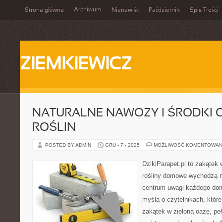
Archiwum
Strona główna
Nienawiść
Październik
Spis Treści
ZIEMKIEWICZ
NATURALNE NAWOZY I ŚRODKI
ROŚLIN
POSTED BY ADMIN
GRU - 7 - 2025
MOŻLIWOŚĆ KOMENTOWAN
DzikiParapet.pl to zakątek 
rośliny domowe wychodzą na
centrum uwagi każdego dom
myślą o czytelnikach, któr
zakątek w zieloną oazę, peł