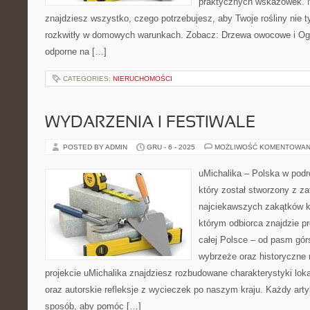
praktycznych wskazówek. N
znajdziesz wszystko, czego potrzebujesz, aby Twoje rośliny nie t
rozkwitły w domowych warunkach. Zobacz: Drzewa owocowe i Ogró
odporne na […]
CATEGORIES:
NIERUCHOMOŚCI
WYDARZENIA I FESTIWALE
POSTED BY ADMIN
GRU - 6 - 2025
MOŻLIWOŚĆ KOMENTOWAN
uMichalika – Polska w podr
który został stworzony z z
najciekawszych zakątków kr
którym odbiorca znajdzie p
całej Polsce – od pasm górs
wybrzeże oraz historyczne 
projekcie uMichalika znajdziesz rozbudowane charakterystyki loka
oraz autorskie refleksje z wycieczek po naszym kraju. Każdy artyk
sposób, aby pomóc […]