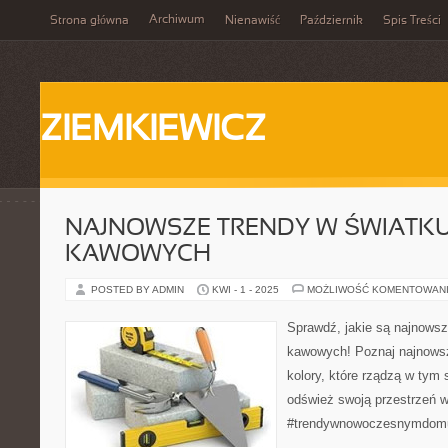
Archiwum
Strona główna
Nienawiść
Październik
Spis Treści
ZIEMKIEWICZ
NAJNOWSZE TRENDY W ŚWIATK
KAWOWYCH
POSTED BY ADMIN
KWI - 1 - 2025
MOŻLIWOŚĆ KOMENTOWAN
Sprawdź, jakie są najnowsz
kawowych! Poznaj najnowsze
kolory, które rządzą w tym s
odśwież swoją przestrzeń w
#trendywnowoczesnymdom