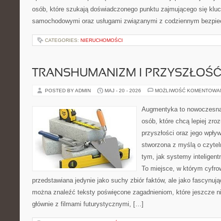
osób, które szukają doświadczonego punktu zajmującego się klu
samochodowymi oraz usługami związanymi z codziennym bezpie
CATEGORIES:
NIERUCHOMOŚCI
TRANSHUMANIZM I PRZYSZŁOŚĆ
POSTED BY ADMIN
MAJ - 20 - 2026
MOŻLIWOŚĆ KOMENTOWA
Augmentyka to nowoczesna 
osób, które chcą lepiej zro
przyszłości oraz jego wpływ
stworzona z myślą o czyteln
tym, jak systemy inteligen
To miejsce, w którym cyfrow
przedstawiana jedynie jako suchy zbiór faktów, ale jako fascynuj
można znaleźć teksty poświęcone zagadnieniom, które jeszcze ni
głównie z filmami futurystycznymi, […]