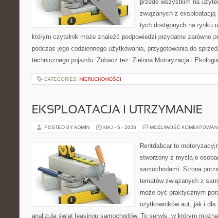
przede wszystkim na użyte
związanych z eksploatacj
tych dostępnych na rynku 
którym czytelnik może znaleźć podpowiedzi przydatne zarówno pr
podczas jego codziennego użytkowania, przygotowania do sprze
technicznego pojazdu. Zobacz też: Zielona Motoryzacja i Ekologia
CATEGORIES:
NIERUCHOMOŚCI
EKSPLOATACJA I UTRZYMANIE
POSTED BY ADMIN
MAJ - 5 - 2026
MOŻLIWOŚĆ KOMENTOWAN
Rentdabcar to motoryzacyjn
stworzony z myślą o osobach
samochodami. Strona porzą
tematów związanych z sam
może być praktycznym pora
użytkowników aut, jak i dla 
analizują świat leasingu samochodów. To serwis, w którym możn