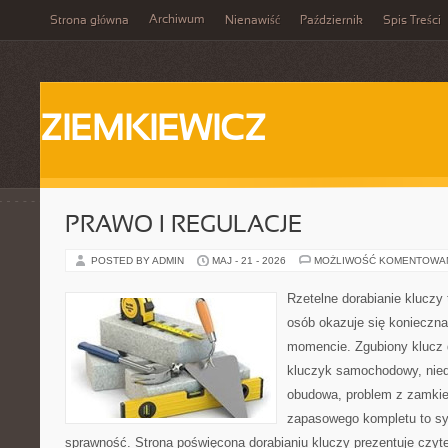
Archiwum
Strona główna
Nienawiść
Październik
Spis Treści
ZIEMKIEWICZ
PRAWO I REGULACJE
POSTED BY ADMIN
MAJ - 21 - 2026
MOŻLIWOŚĆ KOMENTOWA
Rzetelne dorabianie kluczy 
osób okazuje się konieczn
momencie. Zgubiony klucz 
kluczyk samochodowy, niedz
obudowa, problem z zamkie
zapasowego kompletu to syt
sprawność. Strona poświęcona dorabianiu kluczy prezentuje czyte