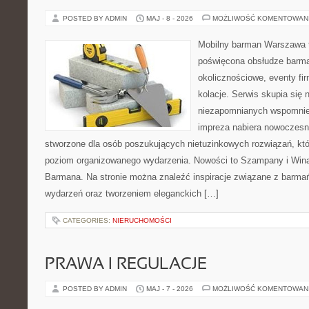
POSTED BY ADMIN
MAJ - 8 - 2026
MOŻLIWOŚĆ KOMENTOWAN
Mobilny barman Warszawa to
poświęcona obsłudze barma
okolicznościowe, eventy fi
kolacje. Serwis skupia się
niezapomnianych wspomnień
impreza nabiera nowoczesn
stworzone dla osób poszukujących nietuzinkowych rozwiązań, kt
poziom organizowanego wydarzenia. Nowości to Szampany i Wina
Barmana. Na stronie można znaleźć inspiracje związane z barma
wydarzeń oraz tworzeniem eleganckich […]
CATEGORIES:
NIERUCHOMOŚCI
PRAWA I REGULACJE
POSTED BY ADMIN
MAJ - 7 - 2026
MOŻLIWOŚĆ KOMENTOWAN