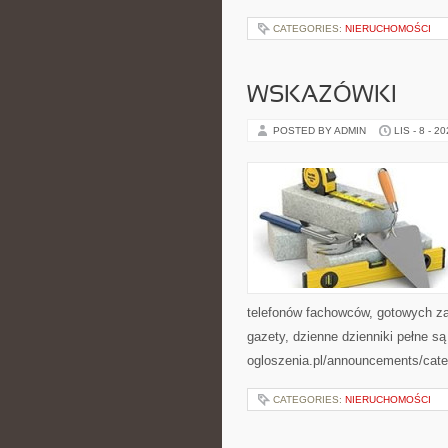
CATEGORIES:
NIERUCHOMOŚCI
WSKAZÓWKI
POSTED BY ADMIN
LIS - 8 - 2
telefonów fachowców, gotowych za
gazety, dzienne dzienniki pełne s
ogloszenia.pl/announcements/cate
CATEGORIES:
NIERUCHOMOŚCI