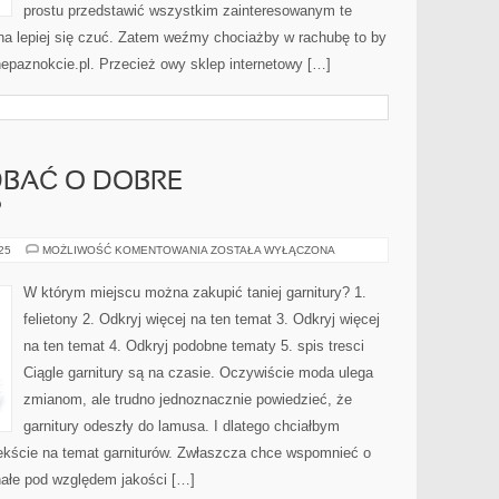
prostu przedstawić wszystkim zainteresowanym te
na lepiej się czuć. Zatem weźmy chociażby w rachubę to by
nepaznokcie.pl. Przecież owy sklep internetowy […]
DBAĆ O DOBRE
?
W
025
MOŻLIWOŚĆ KOMENTOWANIA
ZOSTAŁA WYŁĄCZONA
JAKI
SPOSÓB
DBAĆ
W którym miejscu można zakupić taniej garnitury? 1.
O
DOBRE
felietony 2. Odkryj więcej na ten temat 3. Odkryj więcej
SAMOPOCZUCIE?
na ten temat 4. Odkryj podobne tematy 5. spis tresci
Ciągle garnitury są na czasie. Oczywiście moda ulega
zmianom, ale trudno jednoznacznie powiedzieć, że
garnitury odeszły do lamusa. I dlatego chciałbym
ekście na temat garniturów. Zwłaszcza chce wspomnieć o
nałe pod względem jakości […]