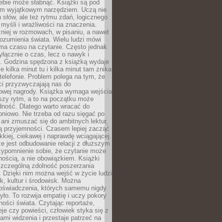
ebie może słabnąć. Książki są pod
m wyjątkowym narzędziem. Uczą nie
 słów, ale też rytmu zdań, logicznego
myśli i wrażliwości na znaczenia.
niej w rozmowach, w pisaniu, a nawet
ozumienia świata. Wielu ludzi mówi
 ma czasu na czytanie. Często jednak
yłącznie o czas, lecz o nawyk i
e. Godzina spędzona z książką wydaje
le kilka minut tu i kilka minut tam znika
telefonie. Problem polega na tym, że
ci przyzwyczajają nas do
owej nagrody. Książka wymaga wejścia
szy rytm, a to na początku może
dność. Dlatego warto wracać do
pniowo. Nie trzeba od razu sięgać po
 ani zmuszać się do ambitnych lektur,
ją przyjemności. Czasem lepiej zacząć
ekkiej, ciekawej i naprawdę wciągającej.
e jest odbudowanie relacji z dłuższym
zypomnienie sobie, że czytanie może
ością, a nie obowiązkiem. Książki
szczególną zdolność poszerzania
 Dzięki nim można wejść w życie ludzi
k, kultur i środowisk. Można
oświadczenia, których samemu nigdy
żyło. To rozwija empatię i uczy pokory
ości świata. Czytając reportaże,
seje czy powieści, człowiek styka się z
ami widzenia i przestaje patrzeć na