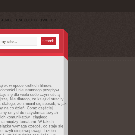
SCRIBE
FACEBOOK
TWITTER
ążek w epoce krótkich filmów,
adomości i nieustannego przepływu
aje się dla wielu osób czynnością
jszą. Nie dlatego, że książki straciły
z dlatego, że zmienił się sposób, w jaki
y na co dzień. Coraz częściej
amy umysł do natychmiastowych
tkich komunikatów i ciągłego
nia między tematami. W takich
siążka wymaga czegoś, co staje się
e, czyli cierpliwej uwagi. Trzeba