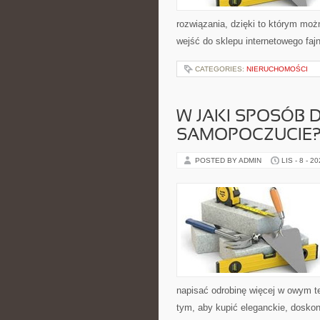
rozwiązania, dzięki to którym moż
wejść do sklepu internetowego faj
CATEGORIES:
NIERUCHOMOŚCI
W JAKI SPOSÓB 
SAMOPOCZUCIE
POSTED BY ADMIN
LIS - 8 - 2
napisać odrobinę więcej w owym t
tym, aby kupić eleganckie, dosko