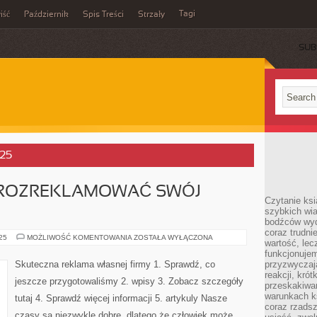
Tagi
iść
Październik
Spis Treści
Strzały
SUB
025
Y ROZREKLAMOWAĆ SWÓJ
Czytanie ksi
szybkich wi
bodźców wyd
coraz trudnie
CO
025
MOŻLIWOŚĆ KOMENTOWANIA
ZOSTAŁA WYŁĄCZONA
wartość, lec
ZROBIĆ,
ABY
funkcjonujem
ROZREKLAMOWAĆ
Skuteczna reklama własnej firmy 1. Sprawdź, co
przyzwyczaj
SWÓJ
reakcji, kró
LOKAL
jeszcze przygotowaliśmy 2. wpisy 3. Zobacz szczegóły
Z
przeskakiwa
PIZZĄ?
warunkach k
tutaj 4. Sprawdź więcej informacji 5. artykuly Nasze
coraz rzadsz
czasy są niezwykle dobre, dlatego że człowiek może