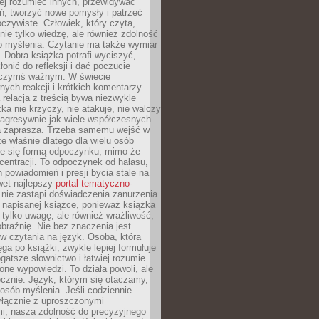
ej rozumieć innych, przewidywać
ań, tworzyć nowe pomysły i patrzeć
oczywiste. Człowiek, który czyta,
nie tylko wiedzę, ale również zdolność
o myślenia. Czytanie ma także wymiar
 Dobra książka potrafi wyciszyć,
łonić do refleksji i dać poczucie
 czymś ważnym. W świecie
ych reakcji i krótkich komentarzy
 relacja z treścią bywa niezwykle
ka nie krzyczy, nie atakuje, nie walczy
 agresywnie jak wiele współczesnych
 zaprasza. Trzeba samemu wejść w
że właśnie dlatego dla wielu osób
je się formą odpoczynku, mimo że
entracji. To odpoczynek od hałasu,
 powiadomień i presji bycia stale na
wet najlepszy
portal tematyczno-
nie zastąpi doświadczenia zanurzenia
 napisanej książce, ponieważ książka
 tylko uwagę, ale również wrażliwość,
braźnię. Nie bez znaczenia jest
w czytania na język. Osoba, która
ęga po książki, zwykle lepiej formułuje
gatsze słownictwo i łatwiej rozumie
żone wypowiedzi. To działa powoli, ale
cznie. Język, którym się otaczamy,
posób myślenia. Jeśli codziennie
łącznie z uproszczonymi
i, nasza zdolność do precyzyjnego