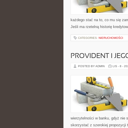
każdego stać na to, co mu się za
Jeśli ma rzetelną historię kredyt
CATEGORIES:
NIERUCHOMOŚCI
PROVIDENT I JEG
POSTED BY ADMIN
LIS - 8 - 2
wierzytelności w banku, gdyż nie
skorzystać z szerokiej propozycji t