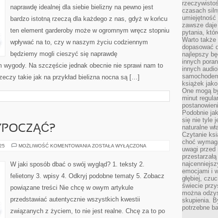
rzeczywistoś
naprawdę idealnej dla siebie bielizny na pewno jest
czasach siln
umiejętność 
bardzo istotną rzeczą dla każdego z nas, gdyż w końcu
zawsze daje
ten element garderoby może w ogromnym wręcz stopniu
pytania, któ
Warto także
wpływać na to, czy w naszym życiu codziennym
dopasować d
będziemy mogli cieszyć się naprawdę
najlepszy bę
innych poran
 wygody. Na szczęście jednak obecnie nie sprawi nam to
innych audi
samochodem.
zeczy takie jak na przykład bielizna nocna są […]
książek jak
One mogą by
minut regula
postanowieni
Podobnie jak
się nie tyle 
YPOCZĄĆ?
naturalne wł
Czytanie ks
choć wymaga
GDZIE
025
MOŻLIWOŚĆ KOMENTOWANIA
ZOSTAŁA WYŁĄCZONA
uwagi przed 
WARTO
przestarzałą 
WYPOCZĄĆ?
najcenniejsz
W jaki sposób dbać o swój wygląd? 1. teksty 2.
emocjami i w
felietony 3. wpisy 4. Odkryj podobne tematy 5. Zobacz
głębiej, czuc
świecie przy
powiązane treści Nie chcę w owym artykule
można odzys
przedstawiać autentycznie wszystkich kwestii
skupienia. B
potrzebne ba
związanych z życiem, to nie jest realne. Chcę za to po