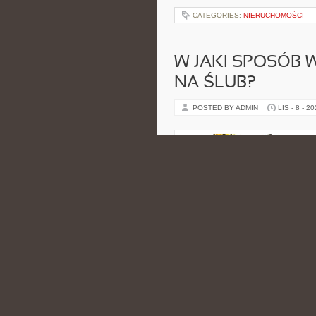
CATEGORIES:
NIERUCHOMOŚCI
W JAKI SPOSÓB 
NA ŚLUB?
POSTED BY ADMIN
LIS - 8 - 2
oczywiście bardzo często jest tak
być w 100% pewni, […]
CATEGORIES:
NIERUCHOMOŚCI