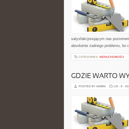
satysfakcjonującym nas poziomem
absolutnie żadnego problemu, bo r
CATEGORIES:
NIERUCHOMOŚCI
GDZIE WARTO W
POSTED BY ADMIN
LIS - 8 - 2