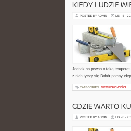
KIEDY LUDZIE WI
POSTED BY ADMIN
LIS - 8 - 2
Jednak na pewno o taką temperatur
z nich tyczy się Dobór pompy cie
CATEGORIES:
NIERUCHOMOŚCI
GDZIE WARTO KUP
POSTED BY ADMIN
LIS - 8 - 2