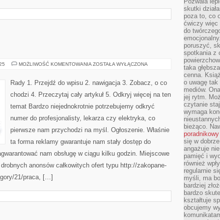
Pozwala lepi
skutki dział
poza to, co 
ćwiczy więc 
do twórczeg
emocjonalny.
poruszyć, sk
spotkania z
powierzchown
WSKAZÓWKI
025
MOŻLIWOŚĆ KOMENTOWANIA
ZOSTAŁA WYŁĄCZONA
taka głębsza
cenna. Książ
o uwagę tak
Rady 1. Przejdź do wpisu 2. nawigacja 3. Zobacz, o co
mediów. Ona
chodzi 4. Przeczytaj cały artykuł 5. Odkryj więcej na ten
jej rytm. Mo
czytanie sta
temat Bardzo niejednokrotnie potrzebujemy odkryć
wymaga konc
numer do profesjonalisty, lekarza czy elektryka, co
nieustannych
bieżąco. Na
pierwsze nam przychodzi na myśl. Ogłoszenie. Właśnie
poradnikowy
się w dobrze
ta forma reklamy gwarantuje nam stały dostęp do
angażuje nie
gwarantować nam obsługę w ciągu kilku godzin. Miejscowe
pamięć i wyo
również wpły
ą drobnych anonsów całkowitych ofert typu http://zakopane-
regularnie si
gory/21/praca, […]
myśli, ma bo
bardziej zło
bardzo skute
kształtuje s
obcujemy wy
komunikatam