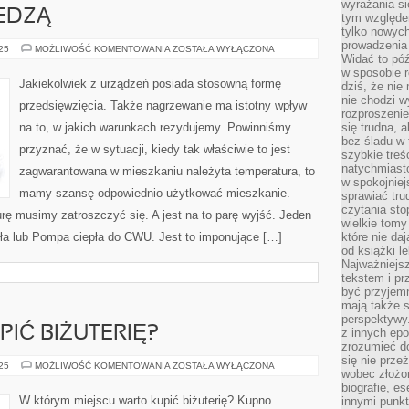
wyrażania si
EDZĄ…
tym względe
tylko nowych
prowadzenia 
KIEDY
025
MOŻLIWOŚĆ KOMENTOWANIA
ZOSTAŁA WYŁĄCZONA
Widać to póź
LUDZIE
WIEDZĄ…
w sposobie r
Jakiekolwiek z urządzeń posiada stosowną formę
dziś, że nie
nie chodzi w
przedsięwzięcia. Także nagrzewanie ma istotny wpływ
rozproszeni
na to, w jakich warunkach rezydujemy. Powinniśmy
się trudna, a
bez śladu w 
przyznać, że w sytuacji, kiedy tak właściwie to jest
szybkie treś
natychmiast
zagwarantowana w mieszkaniu należyta temperatura, to
w spokojniej
mamy szansę odpowiednio użytkować mieszkanie.
sprawiać tru
czytania sto
ę musimy zatroszczyć się. A jest na to parę wyjść. Jeden
wielkie tomy
pła lub Pompa ciepła do CWU. Jest to imponujące […]
które nie da
od książki l
Najważniejsz
tekstem i pr
być przyjemn
mają także 
perspektywy.
IĆ BIŻUTERIĘ?
z innych epo
zrozumieć d
się nie prze
GDZIE
025
MOŻLIWOŚĆ KOMENTOWANIA
ZOSTAŁA WYŁĄCZONA
wobec złożon
WARTO
KUPIĆ
biografie, e
BIŻUTERIĘ?
W którym miejscu warto kupić biżuterię? Kupno
innymi punkt