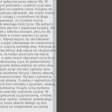
ć wyłącznie przez własny filtr. W
ych podziałów i szybkich ocen taka
jest szczególnie cenna. Książka nie
 gotową odpowiedź, ale często stawia
re zostają z czytelnikiem na długo.
 pamiętać, że czytanie można
o własnego stylu życia. Dla jednych
dzie wieczór z papierową książką, dla
ek z kilkoma stronami, jeszcze dla
obook w czasie spaceru czy jazdy
 Najważniejsze, by nie traktować
o czegoś oderwanego od codzienności.
ć częścią zwykłego dnia. Kilkanaście
rnej lektury daje więcej niż okazjonalne
a, że kiedyś przeczyta się więcej.
 w wielu innych obszarach życia liczy
jednorazowy zryw, ile powtarzalność i
ączenie dobrej praktyki do rytmu dnia.
iążek wciąż ma więc ogromny sens,
 świadomej decyzji i obrony własnej
rozproszeniem. Nie jest czynnością
ani elitarną. To jedna z najprostszych i
ych form kontaktu z językiem, wiedzą,
yobraźnią. Książki uczą myślenia
ia uważniej i patrzenia szerzej. W
spieszenia są przestrzenią, w której
kać spokój i zdolność prawdziwego
yć może właśnie dlatego są dziś
rdziej niż kiedykolwiek wcześniej.