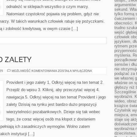
usiąść, zwol
argumentów i
odnaleźć w sklepach wszystko o czym marzy.
sekund. Właś
Natomiast częstokroć pojawia się problem, gdyż nie
tylko formą 
ćwiczeniem s
marzy. W takich warunkach człowiek ratuje się pożyczkami.
obecności. K
trudno szuka
ową i zdolność kredytową, w owym czasie […]
wejść głębiej
człowiek ob
językiem, dł
rytmem przek
przyjemności
myślenia. Re
O ZALETY
porządkowani
sensów i dł
nie otrzymuj
PROVIDENT
025
MOŻLIWOŚĆ KOMENTOWANIA
ZOSTAŁA WYŁĄCZONA
podążać za t
I
JEGO
we własnej g
ZALETY
Provident i jego zalety 1. Odkryj więcej na ten temat 2.
właśnie on s
głębszy niż 
Przejdź do wpisu 3. Kliknij, aby przeczytać więcej 4.
Szczególnie 
wyobraźni. K
nawigacja 5. Odkryj więcej na ten temat Provident i jego
wideo, obraz
zalety Dzisiaj na rynku jest bardzo dużo propozycji
książce świa
Czytelnik wy
wierzytelności pozabankowych. Dzieje się tak wobec
miejsca, emo
tego, że coraz więcej osób ma kłopot z dostaniem
staje się ak
doświadczen
 spełniają ich zasadniczych wymogów. Wolno zatem
wyobraźnia n
dzieciństwa.
akich instytucji […]